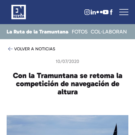
La Ruta de la Tramuntana
CRITS
RESULTATS
NOTICIES
FOTOS
COL·LABORAN
VOLVER A NOTICIAS
10/07/2020
Con la Tramuntana se retoma la
competición de navegación de
altura