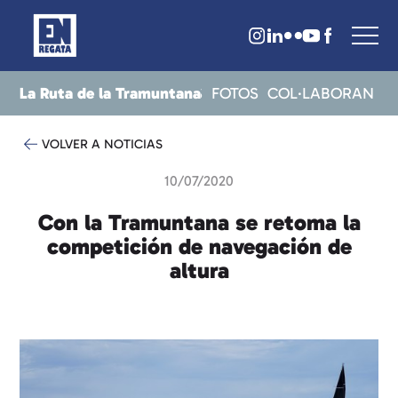
La Ruta de la Tramuntana
CRITS
RESULTATS
NOTICIES
FOTOS
COL·LABORAN
VOLVER A NOTICIAS
10/07/2020
Con la Tramuntana se retoma la
competición de navegación de
altura