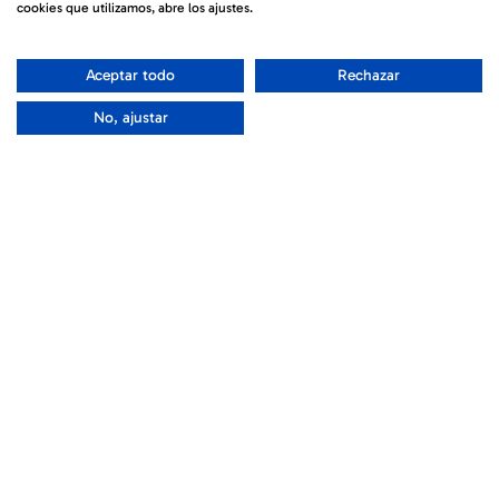
La Ruta de la
cookies que utilizamos, abre los ajustes.
Tramuntana
Aceptar todo
Rechazar
No, ajustar
ANUNCI
DE
FORMULARI
REGATA
INSCRIPCIÓ
2026
Inscriu-
Descarrega
te
Anunci de
Regata