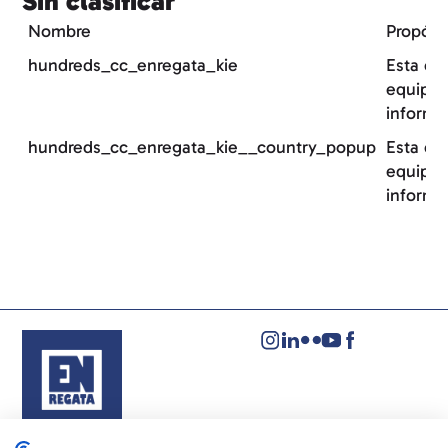
Sin clasificar
Nombre
Propósi
hundreds_cc_enregata_kie
Esta co
equipo 
informa
hundreds_cc_enregata_kie__country_popup
Esta co
equipo 
informa