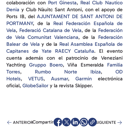
colaboración con
Port Ginesta
,
Real Club Nautico
Denia
y Club Nàuitc Sant Antoni, con el apoyo de
Ports IB, del
AJUNTAMENT DE SANT ANTONI DE
PORTMANY
, de la
Real Federación Española de
Vela
,
Federació Catalana de Vela
, de la
Federación
de Vela Comunitat Valenciana
, de la
Federación
Balear de Vela
y de la
Real Asamblea Española de
Capitanes de Yate RAECY Cataluña
. El evento
cuenta además con el patrocinio de Veneziani
Yachting
Gruppo Boero
, Viña Esmeralda
Familia
Torres
,
Rumbo Norte Ibiza
,
OD
Hotels
,
VETUS
,
Ausmar
,
Garmin
electrónica
oficial,
GlobeSailor
y la revista Skipper.
Compartir
ANTERIOR
SIGUIENTE