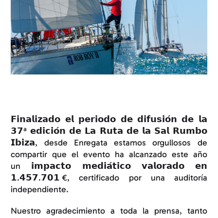
𝗙𝗶𝗻𝗮𝗹𝗶𝘇𝗮𝗱𝗼 𝗲𝗹 𝗽𝗲𝗿𝗶𝗼𝗱𝗼 𝗱𝗲 𝗱𝗶𝗳𝘂𝘀𝗶𝗼́𝗻 𝗱𝗲 𝗹𝗮
𝟯𝟳ª 𝗲𝗱𝗶𝗰𝗶𝗼́𝗻 𝗱𝗲 𝗟𝗮 𝗥𝘂𝘁𝗮 𝗱𝗲 𝗹𝗮 𝗦𝗮𝗹 𝗥𝘂𝗺𝗯𝗼
𝗜𝗯𝗶𝘇𝗮, desde Enregata estamos orgullosos de
compartir que el evento ha alcanzado este año
un 𝗶𝗺𝗽𝗮𝗰𝘁𝗼 𝗺𝗲𝗱𝗶𝗮́𝘁𝗶𝗰𝗼 𝘃𝗮𝗹𝗼𝗿𝗮𝗱𝗼 𝗲𝗻
𝟭.𝟰𝟱𝟳.𝟳𝟬𝟭 €, certificado por una auditoría
independiente.
Nuestro agradecimiento a toda la prensa, tanto