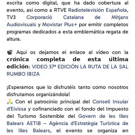
escrita como digital, que ha dado cobertura al
evento, así como a RTVE
Radiotelevisión Española
,
TV3
Corporació Catalana de Mitjans
Audiovisuals
y
Movistar Plus+
por emitir completos
programas dedicados a esta emblemática regata de
altura.
Aquí os dejamos el enlace al vídeo con la
𝗰𝗿𝗼́𝗻𝗶𝗰𝗮 𝗰𝗼𝗺𝗽𝗹𝗲𝘁𝗮 𝗱𝗲 𝗲𝘀𝘁𝗮 𝘂́𝗹𝘁𝗶𝗺𝗮
𝗲𝗱𝗶𝗰𝗶𝗼́𝗻:
VIDEO 37ª EDICIÓN LA RUTA DE LA SAL
RUMBO IBIZA
¡Esperamos que lo disfrutéis tanto como nosotros
disfrutamos organizándola!
Con el patrocinio principal del
Consell Insular
d’Eivissa
y cofinanciado con el fondo del Impuesto
del Turismo Sostenible del
Govern de les Illes
Balears
AETIB – Agència d’Estratègia Turística de
les Illes Balears
, el evento se organiza en