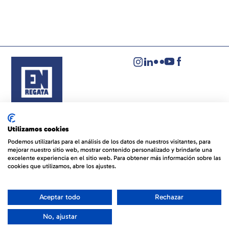
Aviso legal
Política de privacidad
Utilizamos cookies
Política de cookies
Podemos utilizarlas para el análisis de los datos de nuestros visitantes, para
mejorar nuestro sitio web, mostrar contenido personalizado y brindarle una
© EVENTOS NÁUTICOS REGATA
By 100x100NET
excelente experiencia en el sitio web. Para obtener más información sobre las
cookies que utilizamos, abre los ajustes.
Aceptar todo
Rechazar
No, ajustar