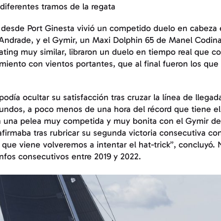
 diferentes tramos de la regata
a desde Port Ginesta vivió un competido duelo en cabeza 
ndrade, y el Gymir, un Maxi Dolphin 65 de Manel Codina
rating muy similar, libraron un duelo en tiempo real que co
miento con vientos portantes, que al final fueron los que 
día ocultar su satisfacción tras cruzar la línea de llega
gundos, a poco menos de una hora del récord que tiene el
n una pelea muy competida y muy bonita con el Gymir desd
firmaba tras rubricar su segunda victoria consecutiva co
 que viene volveremos a intentar el hat-trick”, concluyó. 
unfos consecutivos entre 2019 y 2022.