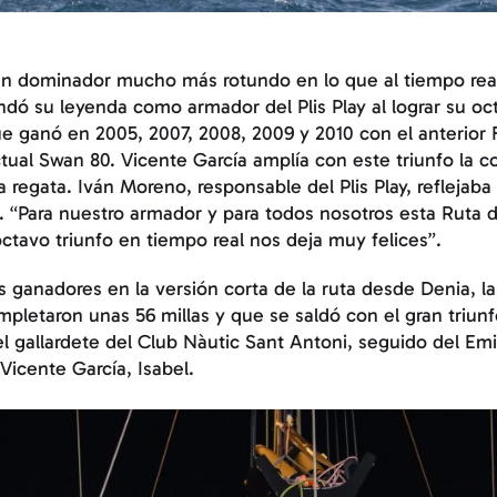
un dominador mucho más rotundo en lo que al tiempo real 
ndó su leyenda como armador del Plis Play al lograr su oc
que ganó en 2005, 2007, 2008, 2009 y 2010 con el anterior 
ctual Swan 80. Vicente García amplía con este triunfo la
la regata. Iván Moreno, responsable del Plis Play, reflejab
nfo. “Para nuestro armador y para todos nosotros esta Ruta
octavo triunfo en tiempo real nos deja muy felices”.
 ganadores en la versión corta de la ruta desde Denia, la 
ompletaron unas 56 millas y que se saldó con el gran triun
l gallardete del Club Nàutic Sant Antoni, seguido del Emi
 Vicente García, Isabel.