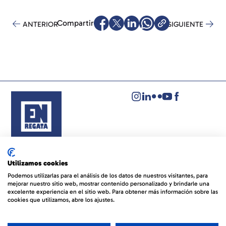
Compartir
ANTERIOR
SIGUIENTE
Aviso legal
Política de privacidad
Utilizamos cookies
Política de cookies
Podemos utilizarlas para el análisis de los datos de nuestros visitantes, para
mejorar nuestro sitio web, mostrar contenido personalizado y brindarle una
© EVENTOS NÁUTICOS REGATA
By 100x100NET
excelente experiencia en el sitio web. Para obtener más información sobre las
cookies que utilizamos, abre los ajustes.