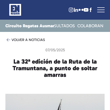
Circuito Regatas Ausmar
CERCA
NOTICIAS
TOA
RESULTADOS
COLABORAN
VOLVER A NOTICIAS
07/05/2025
La 32ª edición de la Ruta de la
Tramuntana, a punto de soltar
amarras