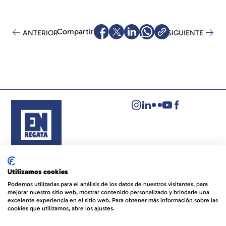
Compartir
ANTERIOR
SIGUIENTE
Aviso legal
Política de privacidad
Utilizamos cookies
Política de cookies
Podemos utilizarlas para el análisis de los datos de nuestros visitantes, para
mejorar nuestro sitio web, mostrar contenido personalizado y brindarle una
© EVENTOS NÁUTICOS REGATA
By 100x100NET
excelente experiencia en el sitio web. Para obtener más información sobre las
cookies que utilizamos, abre los ajustes.