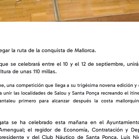
egar la ruta de la conquista de Mallorca.
ue se celebrará entre el 10 y el 12 de septiembre, unirá
ltura de unas 110 millas.
, una competición que llega a su trigésima novena edición y q
a unir las localidades de Salou y Santa Ponça recreando el itin
antaleu primero para alcanzar después la costa mallorquin
gata se ha celebrado esta mañana en el Ayuntamiento
 Amengual; el regidor de Economía, Contratación y De
 presidente y del Club Náutico de Santa Ponça, Luis Ni