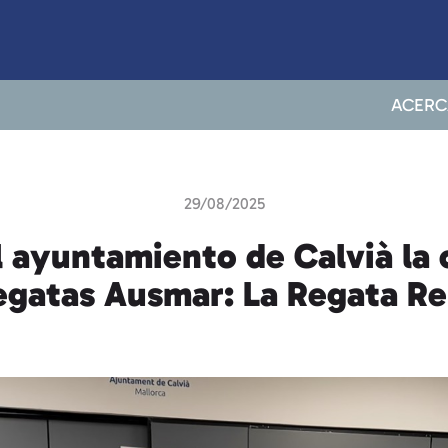
ACERC
29/08/2025
l ayuntamiento de Calvià la 
egatas Ausmar: La Regata R