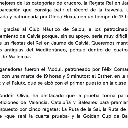
ejores de las categorías de crucero, la Regata Rei en J
barcación que consiga batir el récord de la travesía,
ada y patroneada por Gloria Fluxá, con un tiempo de 13 h
 gracias al Club Náutico de Salou, a los patrocinad
miento de Calvià porque, sin su apoyo, sería muy difícil
e las fiestas del Rei en Jaume de Calviá. Queremos mante
s antiguas del Mediterráneo, porque dentro de cuatr
a de Mallorca».
s ganadores fueron el Modul, patroneado por Félix Coma
on una marca de 19 horas y 9 minutos; el Esther, en la cla
 el Falutx, que se alzó con el primer puesto en la clase
 Andrés Oliva, ha destacado que la prueba forma part
ciones de Valencia, Cataluña y Baleares para premiar
puesto por cinco regatas: La Ruta de la Sal, la Ruta de
e -que será la cuarta prueba- y la Golden Cup de Ba