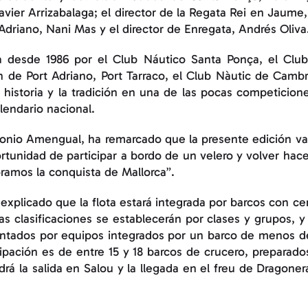
vier Arrizabalaga; el director de la Regata Rei en Jaume
 Adriano, Nani Mas y el director de Enregata, Andrés Oliva
da desde 1986 por el Club Náutico Santa Ponça, el Clu
n de Port Adriano, Port Tarraco, el Club Nàutic de Cambr
 historia y la tradición en una de las pocas competicio
lendario nacional.
tonio Amengual, ha remarcado que la presente edición va
rtunidad de participar a bordo de un velero y volver hacer
amos la conquista de Mallorca”.
xplicado que la flota estará integrada por barcos con c
 Las clasificaciones se establecerán por clases y grupos,
entados por equipos integrados por un barco de menos d
cipación es de entre 15 y 18 barcos de crucero, preparado
drá la salida en Salou y la llegada en el freu de Dragoner